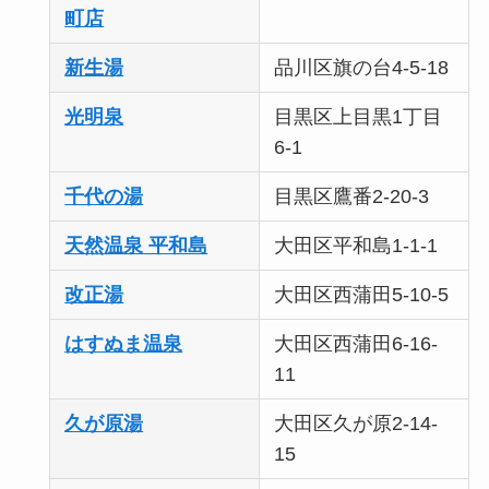
町店
新生湯
品川区旗の台4-5-18
光明泉
目黒区上目黒1丁目
6-1
千代の湯
目黒区鷹番2-20-3
天然温泉 平和島
大田区平和島1-1-1
改正湯
大田区西蒲田5-10-5
はすぬま温泉
大田区西蒲田6-16-
11
久が原湯
大田区久が原2-14-
15