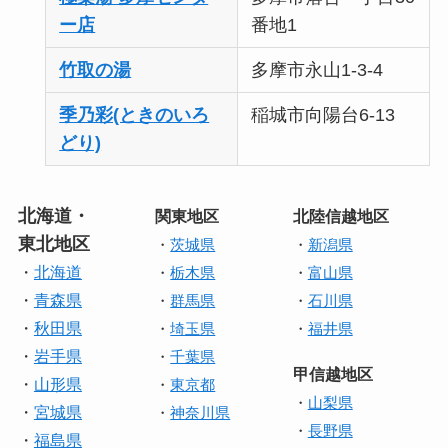
ー店
番地1
竹取の湯
多摩市永山1-3-4
季乃彩(ときのいろ
稲城市向陽台6-13
どり)
北海道・
関東地区
北陸信越地区
東北地区
・
茨城県
・
新潟県
・
北海道
・
栃木県
・
富山県
・
青森県
・
群馬県
・
石川県
・
秋田県
・
埼玉県
・
福井県
・
岩手県
・
千葉県
甲信越地区
・
山形県
・
東京都
・
山梨県
・
宮城県
・
神奈川県
・
長野県
・
福島県