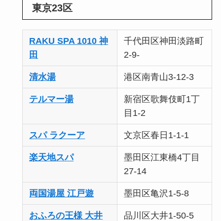
東京23区
RAKU SPA 1010 神
千代田区神田淡路町
田
2-9-
清水湯
港区南青山3-12-3
テルマー湯
新宿区歌舞伎町1丁
目1-2
スパ ラクーア
文京区春日1-1-1
楽天地スパ
墨田区江東橋4丁目
27-14
両国湯屋 江戸遊
墨田区亀沢1-5-8
おふろの王様 大井
品川区大井1-50-5