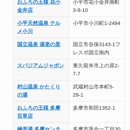
おふろの王様 花小
小平市花小金井南町
金井店
3-9-10
小平天然温泉 テル
小平市小川町1-2494
メ小川
国立温泉 湯楽の里
国立市谷保3143-1フ
レスポ国立南内
スパジアムジャポン
東久留米市上の原2-
7-7
村山温泉 かたくり
武蔵村山市本町5-
の湯
29-1
おふろの王様 多摩
多摩市和田1352-1
百草店
極楽湯 多摩センタ
多摩市落合一丁目30