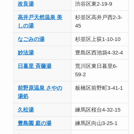
改良湯
渋谷区東2-19-9
高井戸天然温泉 美
杉並区高井戸西2-3-
しの湯
45
なごみの湯
杉並区上荻1-10-10
妙法湯
豊島区西池袋4-32-4
日暮里 斉藤湯
荒川区東日暮里6-
59-2
前野原温泉 さやの
板橋区前野町3-41-1
湯処
久松湯
練馬区桜台4-32-15
豊島園 庭の湯
練馬区向山3-25-1