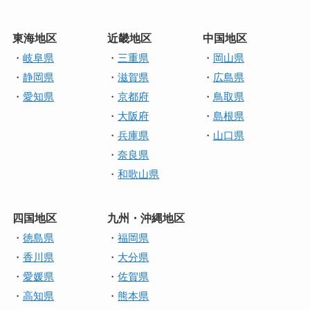
東海地区
近畿地区
中国地区
・
岐阜県
・
三重県
・
岡山県
・
静岡県
・
滋賀県
・
広
島
県
・
愛知県
・
京都府
・
鳥取県
・
大阪府
・
島根県
・
兵庫県
・
山口県
・
奈良県
・
和歌山県
四国地区
九州・沖縄地区
・
徳島県
・
福岡県
・
香川県
・
大分県
・
愛媛県
・
佐賀県
・
高知県
・
熊本県