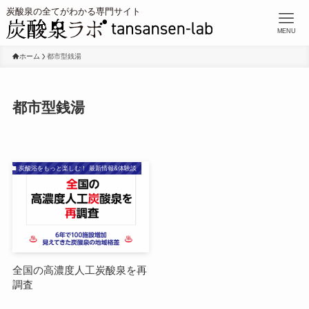
MENU
ホーム
都市型銭湯
都市型銭湯
炭酸浴をもっと楽しむ！ 最新情報&体験談
全国の高濃度人工炭酸泉を再
調査